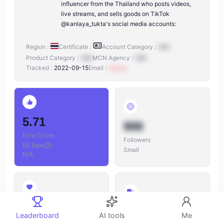
influencer from the Thailand who posts videos,
live streams, and sells goods on TikTok
@kanlaya_tukta's social media accounts:
Region :
Certificate :
Account Category :
N/A
Product Category :
N/A
MCN Agency :
N/A
Tracked :
2022-09-15
Email :
xxxxxx
5.71
888
Echo Score
Followers
ER Rate
:
Small
N/A
888
888
Leaderboard
AI tools
Me
Likes