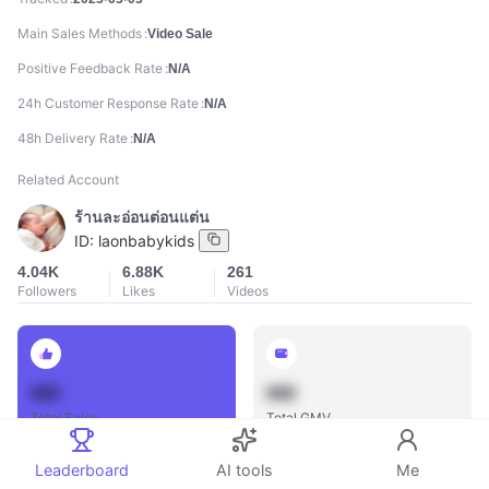
Main Sales Methods
Video Sale
Positive Feedback Rate
N/A
24h Customer Response Rate
N/A
48h Delivery Rate
N/A
Related Account
ร้านละอ่อนต่อนแต่น
ID:
laonbabykids
4.04K
6.88K
261
Followers
Likes
Videos
888
888
Total Sales
Total GMV
Leaderboard
AI tools
Me