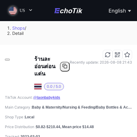
English
US
Shops
/
Detail
ร้านละ
Recently update: 2026-08-08 21:43
อ่อนต่อน
แต่น
0.0 / 5.0
TikTok Account
@laonbabykids
Main Category
Baby & Maternity/Nursing & Feeding/Baby Bottles & Accessories
Shop Type
Local
Price Distribution
$0.82-$210.44, Mean price $14.48
Tracked
2023-03-03