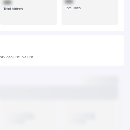
888
888
Total lives
Total Videos
ist
Video List
Live List