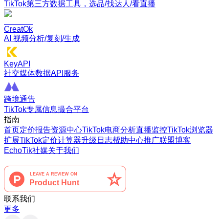
TikTok第三方数据工具，选品/找达人/看直播
CreatOk
AI 视频分析/复刻/生成
KeyAPI
社交媒体数据API服务
跨境通告
TikTok专属信息撮合平台
指南
首页
定价
报告
资源中心
TikTok电商分析
直播监控
TikTok浏览器
扩展
TikTok定价计算器
升级日志
帮助中心
推广联盟
博客
EchoTik社媒
关于我们
联系我们
更多