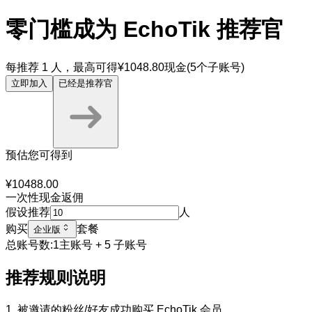
零门槛成为 EchoTik 推荐官
每推荐 1 人，最高可得
¥
1048.80
现金
(
5个子账号
)
立即加入
已经是推荐官
预估您可得到
¥
10488.00
一次性现金返佣
假设推荐
人
购买
套餐
企业版
总账号数
:1
主账号
+ 5
子账号
推荐规则说明
1.
被邀请的粉丝/好友成功购买 EchoTik 会员