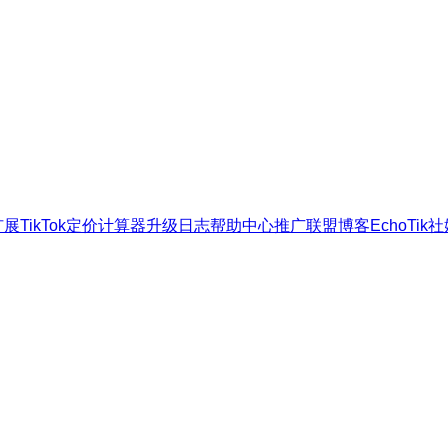
扩展
TikTok定价计算器
升级日志
帮助中心
推广联盟
博客
EchoTik